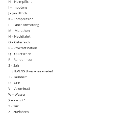
H – Helmpflicht
I – Impotenz
J – Jan Ullrich
K – Kompression
L – Lance Armstrong
M – Marathon
N – Nachtfahrt
O – Österreich
P – Prokrastination
Q – Quietschen
R – Randonneur
S – Salz
STEVENS Bikes – nie wieder!
T – Taubheit
U – Urin
V – Velominati
W – Wasser
X – x = n + 1
Y – Yak
Z – Zugfahren