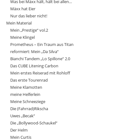
Was bei Mäxx hält, hält bei allen…
Mäxx hat Eier
Nur das lieber nicht!
Mein Material
Mein „Prestige“ vol.2
Meine Klingel
Prometheus – Ein Traum aus Titan
reformiert: Mein „Da Silva“
Bianchi Tandem „Lo Spillone“ 2.0
Das CUBE Litening Carbon
Mein erstes Reiserad mit Rohloff
Das erste Tourenrad
Meine Klamotten
meine Helferlein
Meine Schneeziege
Die (Fahrrad)Rikscha
Uwes „Becak“
Die „Bollywood-Schaukel“
Der Helm
Mein Curtis