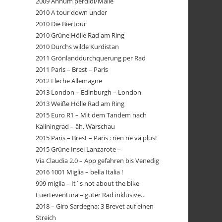
2009 Annum perdidi/Malle
2010 A tour down under
2010 Die Biertour
2010 Grüne Hölle Rad am Ring
2010 Durchs wilde Kurdistan
2011 Grönlanddurchquerung per Rad
2011 Paris – Brest – Paris
2012 Fleche Allemagne
2013 London – Edinburgh – London
2013 Weiße Hölle Rad am Ring
2015 Euro R1 – Mit dem Tandem nach
Kaliningrad – äh, Warschau
2015 Paris – Brest – Paris : rien ne va plus!
2015 Grüne Insel Lanzarote –
Via Claudia 2.0 – App gefahren bis Venedig
2016 1001 Miglia – bella Italia !
999 miglia – It´s not about the bike
Fuerteventura – guter Rad inklusive…
2018 – Giro Sardegna: 3 Brevet auf einen
Streich