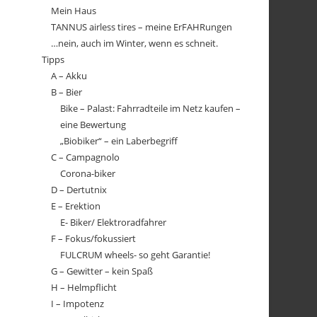
Mein Haus
TANNUS airless tires – meine ErFAHRungen
…nein, auch im Winter, wenn es schneit.
Tipps
A – Akku
B – Bier
Bike – Palast: Fahrradteile im Netz kaufen –
eine Bewertung
„Biobiker“ – ein Laberbegriff
C – Campagnolo
Corona-biker
D – Dertutnix
E – Erektion
E- Biker/ Elektroradfahrer
F – Fokus/fokussiert
FULCRUM wheels- so geht Garantie!
G – Gewitter – kein Spaß
H – Helmpflicht
I – Impotenz