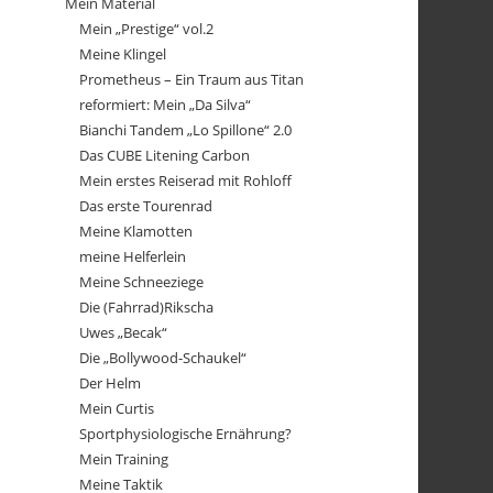
Mein Material
Mein „Prestige“ vol.2
Meine Klingel
Prometheus – Ein Traum aus Titan
reformiert: Mein „Da Silva“
Bianchi Tandem „Lo Spillone“ 2.0
Das CUBE Litening Carbon
Mein erstes Reiserad mit Rohloff
Das erste Tourenrad
Meine Klamotten
meine Helferlein
Meine Schneeziege
Die (Fahrrad)Rikscha
Uwes „Becak“
Die „Bollywood-Schaukel“
Der Helm
Mein Curtis
Sportphysiologische Ernährung?
Mein Training
Meine Taktik