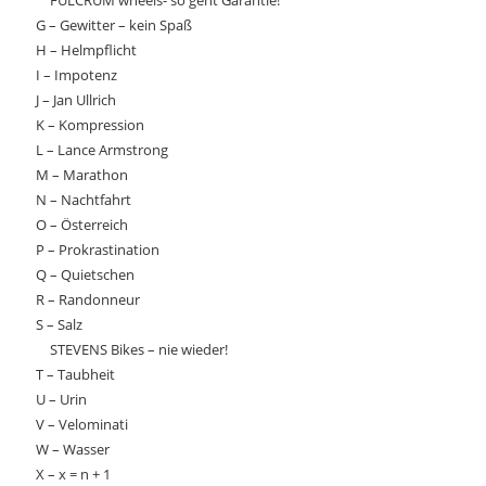
FULCRUM wheels- so geht Garantie!
G – Gewitter – kein Spaß
H – Helmpflicht
I – Impotenz
J – Jan Ullrich
K – Kompression
L – Lance Armstrong
M – Marathon
N – Nachtfahrt
O – Österreich
P – Prokrastination
Q – Quietschen
R – Randonneur
S – Salz
STEVENS Bikes – nie wieder!
T – Taubheit
U – Urin
V – Velominati
W – Wasser
X – x = n + 1