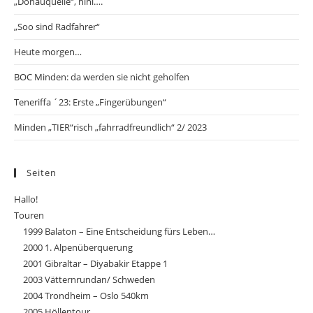
„Donauquelle“, hihi….
„Soo sind Radfahrer“
Heute morgen…
BOC Minden: da werden sie nicht geholfen
Teneriffa ´23: Erste „Fingerübungen“
Minden „TIER“risch „fahrradfreundlich“ 2/ 2023
Seiten
Hallo!
Touren
1999 Balaton – Eine Entscheidung fürs Leben…
2000 1. Alpenüberquerung
2001 Gibraltar – Diyabakir Etappe 1
2003 Vätternrundan/ Schweden
2004 Trondheim – Oslo 540km
2005 Höllentour