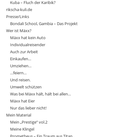
Kuba – Fluch der Karibik?
rikscha-kuli.de
Presse/Links
Bondali School, Gambia – Das Projekt
Wer ist Mäxx?
Mäxx hat kein Auto
Individualreisender
Auch zur Arbeit
Einkaufen…
Umziehen…
…feiern…
Und reisen.
Umwelt schützen
Was bei Mäxx hält, hält bei allen…
Mäxx hat Eier
Nur das lieber nicht!
Mein Material
Mein „Prestige“ vol.2
Meine Klingel
Prometheus – Ein Traum aus Titan