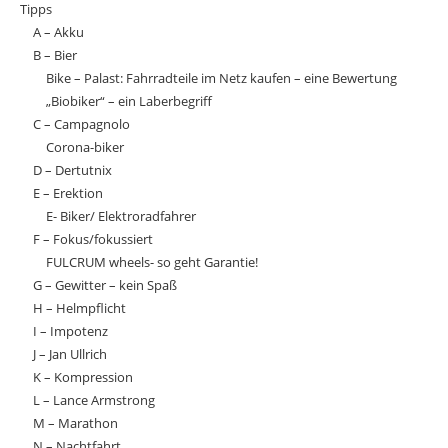
Tipps
A – Akku
B – Bier
Bike – Palast: Fahrradteile im Netz kaufen – eine Bewertung
„Biobiker“ – ein Laberbegriff
C – Campagnolo
Corona-biker
D – Dertutnix
E – Erektion
E- Biker/ Elektroradfahrer
F – Fokus/fokussiert
FULCRUM wheels- so geht Garantie!
G – Gewitter – kein Spaß
H – Helmpflicht
I – Impotenz
J – Jan Ullrich
K – Kompression
L – Lance Armstrong
M – Marathon
N – Nachtfahrt