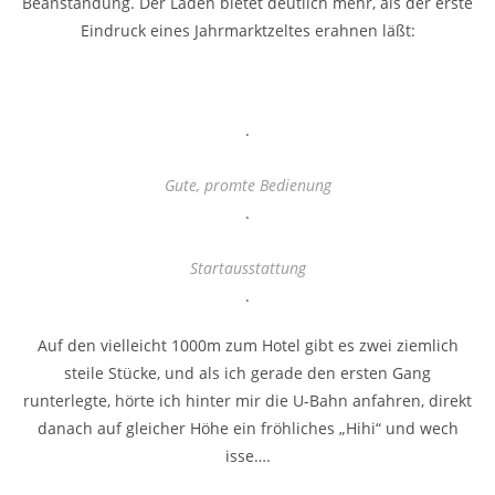
Beanstandung. Der Laden bietet deutlich mehr, als der erste
Eindruck eines Jahrmarktzeltes erahnen läßt:
.
Gute, promte Bedienung
.
Startausstattung
.
Auf den vielleicht 1000m zum Hotel gibt es zwei ziemlich
steile Stücke, und als ich gerade den ersten Gang
runterlegte, hörte ich hinter mir die U-Bahn anfahren, direkt
danach auf gleicher Höhe ein fröhliches „Hihi“ und wech
isse….