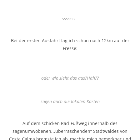
.
…sssssss…..
.
Bei der ersten Ausfahrt lag ich schon nach 12km auf der
Fresse:
.
oder wie sieht das aus?Häh??
.
sagen auch die lokalen Karten
.
Auf dem schicken Rad-Fußweg innerhalb des
sagenumwobenen, „überraschenden“ Stadtwaldes von
Costa Calma bremste ich ab, machte mich bemerkbar und