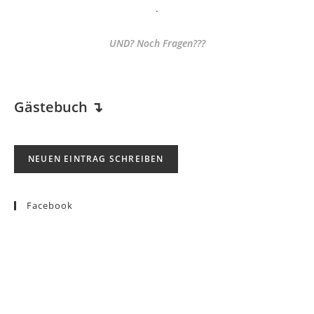
.
UND? Noch Fragen???
Gästebuch
↴
Facebook