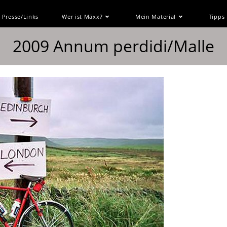
Presse/Links
Wer ist Mäxx?
Mein Material
Tipps
2009 Annum perdidi/Malle