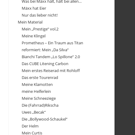
Was bei Mäxx hält, hält bei allen…
Mäxx hat Eier
Nur das lieber nicht!
Mein Material
Mein „Prestige“ vol.2
Meine Klingel
Prometheus – Ein Traum aus Titan
reformiert: Mein „Da Silva“
Bianchi Tandem „Lo Spillone“ 2.0
Das CUBE Litening Carbon
Mein erstes Reiserad mit Rohloff
Das erste Tourenrad
Meine Klamotten
meine Helferlein
Meine Schneeziege
Die (Fahrrad)Rikscha
Uwes „Becak“
Die „Bollywood-Schaukel“
Der Helm
Mein Curtis