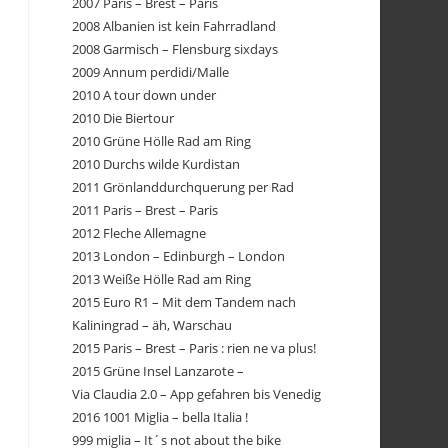
2007 Paris – Brest – Paris
2008 Albanien ist kein Fahrradland
2008 Garmisch – Flensburg sixdays
2009 Annum perdidi/Malle
2010 A tour down under
2010 Die Biertour
2010 Grüne Hölle Rad am Ring
2010 Durchs wilde Kurdistan
2011 Grönlanddurchquerung per Rad
2011 Paris – Brest – Paris
2012 Fleche Allemagne
2013 London – Edinburgh – London
2013 Weiße Hölle Rad am Ring
2015 Euro R1 – Mit dem Tandem nach
Kaliningrad – äh, Warschau
2015 Paris – Brest – Paris : rien ne va plus!
2015 Grüne Insel Lanzarote –
Via Claudia 2.0 – App gefahren bis Venedig
2016 1001 Miglia – bella Italia !
999 miglia – It´s not about the bike