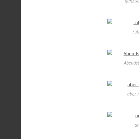
ganz sc
ruh
Abends
aber m
un