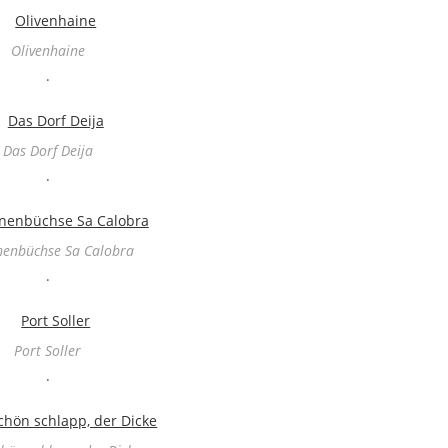
Olivenhaine
.
Das Dorf Deija
.
nenbüchse Sa Calobra
.
Port Soller
.