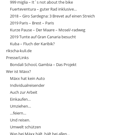
999 miglia – It´s not about the bike
Fuerteventura – guter Rad inklusive…
2018 – Giro Sardegna: 3 Brevet auf einen Streich
2019 Paris – Brest – Paris
Kurze Pause – Der Maare – Mosel/-radweg
2019 Tunte auf Gran Canaria besucht
Kuba – Fluch der Karibik?
rikscha-kuli.de
Presse/Links
Bondali School, Gambia – Das Projekt
Wer ist Mäxx?
Mäxx hat kein Auto
Individualreisender
Auch zur Arbeit
Einkaufen…
Umziehen…
…feiern…
Und reisen.
Umwelt schützen
Was bei Mäxx hält, hält bei allen…