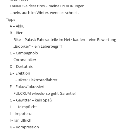
TANNUS airless tires – meine ErFAHRungen
…nein, auch im Winter, wenn es schneit.
Tipps
A – Akku
B – Bier
Bike – Palast: Fahrradteile im Netz kaufen – eine Bewertung
„Biobiker“ – ein Laberbegriff
C – Campagnolo
Corona-biker
D – Dertutnix
E – Erektion
E- Biker/ Elektroradfahrer
F – Fokus/fokussiert
FULCRUM wheels- so geht Garantie!
G – Gewitter – kein Spaß
H – Helmpflicht
I – Impotenz
J – Jan Ullrich
K – Kompression