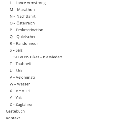
L – Lance Armstrong
M – Marathon
N – Nachtfahrt
O – Österreich
P – Prokrastination
Q – Quietschen
R – Randonneur
S – Salz
STEVENS Bikes – nie wieder!
T – Taubheit
U – Urin
V – Velominati
W – Wasser
X – x = n + 1
Y – Yak
Z – Zugfahren
Gästebuch
Kontakt