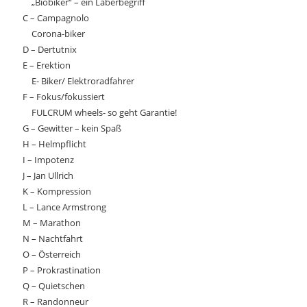
„Biobiker“ – ein Laberbegriff
C – Campagnolo
Corona-biker
D – Dertutnix
E – Erektion
E- Biker/ Elektroradfahrer
F – Fokus/fokussiert
FULCRUM wheels- so geht Garantie!
G – Gewitter – kein Spaß
H – Helmpflicht
I – Impotenz
J – Jan Ullrich
K – Kompression
L – Lance Armstrong
M – Marathon
N – Nachtfahrt
O – Österreich
P – Prokrastination
Q – Quietschen
R – Randonneur