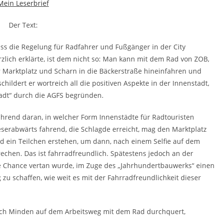
Mein Leserbrief
Der Text:
dass die Regelung für Radfahrer und Fußgänger in der City
rzlich erklärte, ist dem nicht so: Man kann mit dem Rad von ZOB,
 Marktplatz und Scharn in die Bäckerstraße hineinfahren und
hildert er wortreich all die positiven Aspekte in der Innenstadt,
tadt“ durch die AGFS begründen.
führend daran, in welcher Form Innenstädte für Radtouristen
serabwärts fahrend, die Schlagde erreicht, mag den Marktplatz
und ein Teilchen erstehen, um dann, nach einem Selfie auf dem
echen. Das ist fahrradfreundlich. Spätestens jedoch an der
ie Chance vertan wurde, im Zuge des „Jahrhundertbauwerks“ einen
u schaffen, wie weit es mit der Fahrradfreundlichkeit dieser
lich Minden auf dem Arbeitsweg mit dem Rad durchquert,