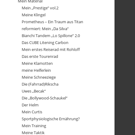
Mein Material
Mein „Prestige“ vol.2
Meine Klingel
Prometheus – Ein Traum aus Titan
reformiert: Mein „Da Silva“
Bianchi Tandem „Lo Spillone“ 2.0
Das CUBE Litening Carbon
Mein erstes Reiserad mit Rohloff
Das erste Tourenrad
Meine Klamotten
meine Helferlein
Meine Schneeziege
Die (Fahrrad)Rikscha
Uwes „Becak“
Die „Bollywood-Schaukel“
Der Helm
Mein Curtis
Sportphysiologische Ernährung?
Mein Training
Meine Taktik