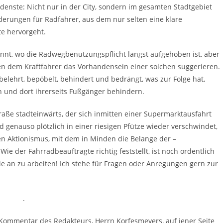
edenste: Nicht nur in der City, sondern im gesamten Stadtgebiet
derungen für Radfahrer, aus dem nur selten eine klare
e hervorgeht.
nannt, wo die Radwegbenutzungspflicht längst aufgehoben ist, aber
 dem Kraftfahrer das Vorhandensein einer solchen suggerieren.
belehrt, bepöbelt, behindert und bedrängt, was zur Folge hat,
n und dort ihrerseits Fußgänger behindern.
aße stadteinwärts, der sich inmitten einer Supermarktausfahrt
nd genauso plötzlich in einer riesigen Pfütze wieder verschwindet,
gen Aktionismus, mit dem in Minden die Belange der –
ie der Fahrradbeauftragte richtig feststellt, ist noch ordentlich
ie an zu arbeiten! Ich stehe für Fragen oder Anregungen gern zur
.
Kommentar des Redakteurs, Herrn Korfesmeyers, auf jener Seite