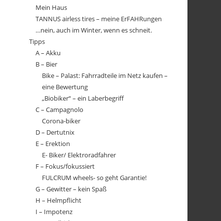
Mein Haus
TANNUS airless tires – meine ErFAHRungen
…nein, auch im Winter, wenn es schneit.
Tipps
A – Akku
B – Bier
Bike – Palast: Fahrradteile im Netz kaufen –
eine Bewertung
„Biobiker“ – ein Laberbegriff
C – Campagnolo
Corona-biker
D – Dertutnix
E – Erektion
E- Biker/ Elektroradfahrer
F – Fokus/fokussiert
FULCRUM wheels- so geht Garantie!
G – Gewitter – kein Spaß
H – Helmpflicht
I – Impotenz