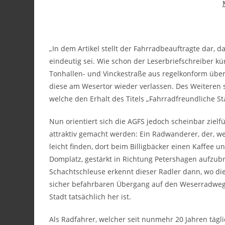
„In dem Artikel stellt der Fahrradbeauftragte dar, 
eindeutig sei. Wie schon der Leserbriefschreiber kü
Tonhallen- und Vinckestraße aus regelkonform über
diese am Wesertor wieder verlassen. Des Weiteren sc
welche den Erhalt des Titels „Fahrradfreundliche S
Nun orientiert sich die AGFS jedoch scheinbar ziel
attraktiv gemacht werden: Ein Radwanderer, der, we
leicht finden, dort beim Billigbäcker einen Kaffee 
Domplatz, gestärkt in Richtung Petershagen aufzubr
Schachtschleuse erkennt dieser Radler dann, wo d
sicher befahrbaren Übergang auf den Weserradweg z
Stadt tatsächlich her ist.
Als Radfahrer, welcher seit nunmehr 20 Jahren täg