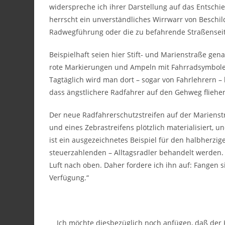
widerspreche ich ihrer Darstellung auf das Entschi
herrscht ein unverständliches Wirrwarr von Beschil
Radwegführung oder die zu befahrende Straßenseit
Beispielhaft seien hier Stift- und Marienstraße ge
rote Markierungen und Ampeln mit Fahrradsymbolen
Tagtäglich wird man dort – sogar von Fahrlehrern – 
dass ängstlichere Radfahrer auf den Gehweg fliehe
Der neue Radfahrerschutzstreifen auf der Marienstr
und eines Zebrastreifens plötzlich materialisiert, u
ist ein ausgezeichnetes Beispiel für den halbherzi
steuerzahlenden – Alltagsradler behandelt werden. W
Luft nach oben. Daher fordere ich ihn auf: Fangen s
Verfügung.“
Ich möchte diesbezüglich noch anfügen, daß der 