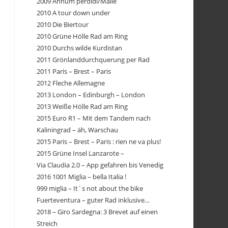
2009 Annum perdidi/Malle
2010 A tour down under
2010 Die Biertour
2010 Grüne Hölle Rad am Ring
2010 Durchs wilde Kurdistan
2011 Grönlanddurchquerung per Rad
2011 Paris – Brest – Paris
2012 Fleche Allemagne
2013 London – Edinburgh – London
2013 Weiße Hölle Rad am Ring
2015 Euro R1 – Mit dem Tandem nach
Kaliningrad – äh, Warschau
2015 Paris – Brest – Paris : rien ne va plus!
2015 Grüne Insel Lanzarote –
Via Claudia 2.0 – App gefahren bis Venedig
2016 1001 Miglia – bella Italia !
999 miglia – It´s not about the bike
Fuerteventura – guter Rad inklusive…
2018 – Giro Sardegna: 3 Brevet auf einen
Streich