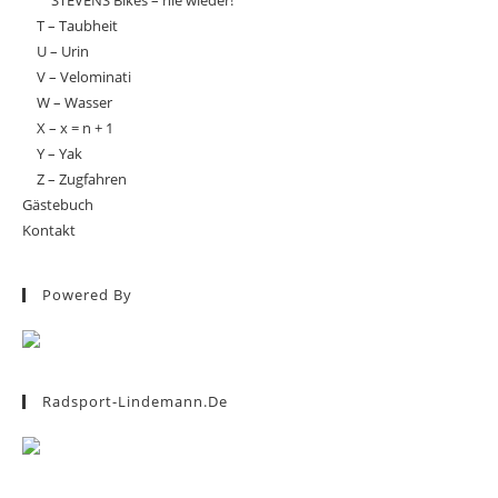
STEVENS Bikes – nie wieder!
T – Taubheit
U – Urin
V – Velominati
W – Wasser
X – x = n + 1
Y – Yak
Z – Zugfahren
Gästebuch
Kontakt
Powered By
Radsport-Lindemann.de