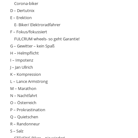
Corona-biker
D – Dertutnix
E – Erektion
E- Biker/ Elektroradfahrer
F – Fokus/fokussiert
FULCRUM wheels- so geht Garantie!
G – Gewitter – kein Spaß
H – Helmpflicht
I – Impotenz
J – Jan Ullrich
K – Kompression
L – Lance Armstrong
M – Marathon
N – Nachtfahrt
O – Österreich
P – Prokrastination
Q – Quietschen
R – Randonneur
S – Salz