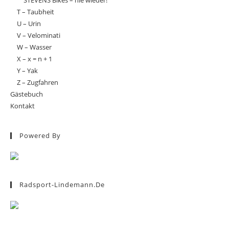
STEVENS Bikes – nie wieder!
T – Taubheit
U – Urin
V – Velominati
W – Wasser
X – x = n + 1
Y – Yak
Z – Zugfahren
Gästebuch
Kontakt
Powered By
Radsport-Lindemann.de