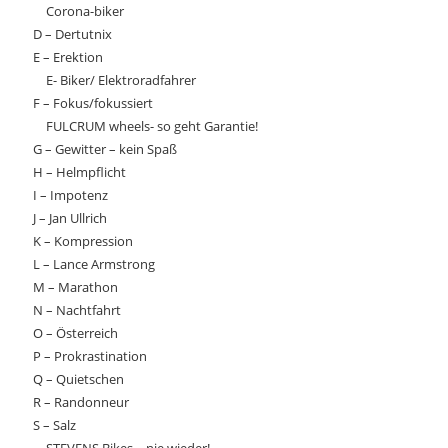
Corona-biker
D – Dertutnix
E – Erektion
E- Biker/ Elektroradfahrer
F – Fokus/fokussiert
FULCRUM wheels- so geht Garantie!
G – Gewitter – kein Spaß
H – Helmpflicht
I – Impotenz
J – Jan Ullrich
K – Kompression
L – Lance Armstrong
M – Marathon
N – Nachtfahrt
O – Österreich
P – Prokrastination
Q – Quietschen
R – Randonneur
S – Salz