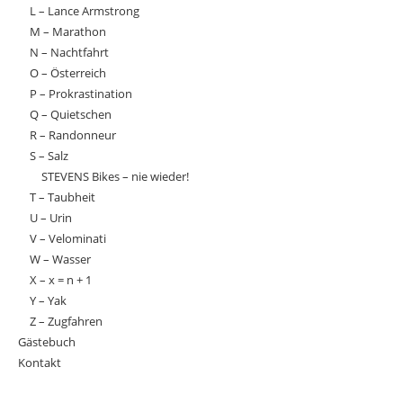
L – Lance Armstrong
M – Marathon
N – Nachtfahrt
O – Österreich
P – Prokrastination
Q – Quietschen
R – Randonneur
S – Salz
STEVENS Bikes – nie wieder!
T – Taubheit
U – Urin
V – Velominati
W – Wasser
X – x = n + 1
Y – Yak
Z – Zugfahren
Gästebuch
Kontakt