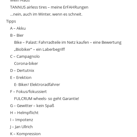
Mein Haus
TANNUS airless tires – meine ErFAHRungen
…nein, auch im Winter, wenn es schneit.
Tipps
A – Akku
B – Bier
Bike – Palast: Fahrradteile im Netz kaufen – eine Bewertung
„Biobiker“ – ein Laberbegriff
C – Campagnolo
Corona-biker
D – Dertutnix
E – Erektion
E- Biker/ Elektroradfahrer
F – Fokus/fokussiert
FULCRUM wheels- so geht Garantie!
G – Gewitter – kein Spaß
H – Helmpflicht
I – Impotenz
J – Jan Ullrich
K – Kompression