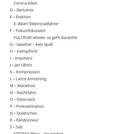
Corona-biker
D – Dertutnix
E – Erektion
E- Biker/ Elektroradfahrer
F – Fokus/fokussiert
FULCRUM wheels- so geht Garantie!
G – Gewitter – kein Spaß
H – Helmpflicht
I – Impotenz
J – Jan Ullrich
K – Kompression
L – Lance Armstrong
M – Marathon
N – Nachtfahrt
O – Österreich
P – Prokrastination
Q – Quietschen
R – Randonneur
S – Salz
STEVENS Bikes – nie wieder!