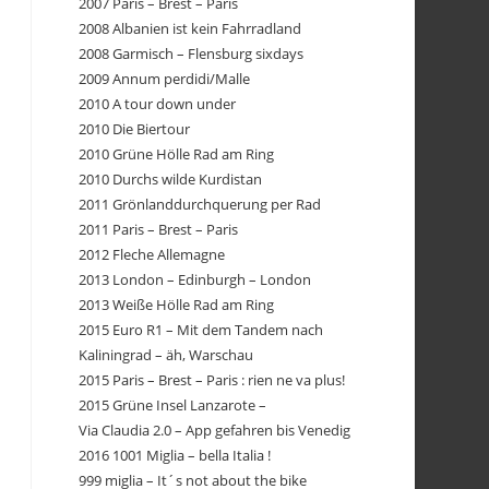
2007 Paris – Brest – Paris
2008 Albanien ist kein Fahrradland
2008 Garmisch – Flensburg sixdays
2009 Annum perdidi/Malle
2010 A tour down under
2010 Die Biertour
2010 Grüne Hölle Rad am Ring
2010 Durchs wilde Kurdistan
2011 Grönlanddurchquerung per Rad
2011 Paris – Brest – Paris
2012 Fleche Allemagne
2013 London – Edinburgh – London
2013 Weiße Hölle Rad am Ring
2015 Euro R1 – Mit dem Tandem nach
Kaliningrad – äh, Warschau
2015 Paris – Brest – Paris : rien ne va plus!
2015 Grüne Insel Lanzarote –
Via Claudia 2.0 – App gefahren bis Venedig
2016 1001 Miglia – bella Italia !
999 miglia – It´s not about the bike