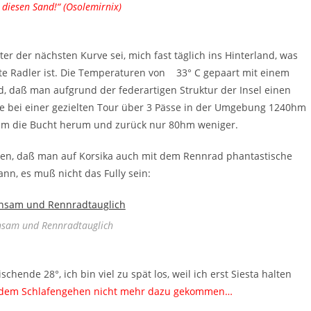
 diesen Sand!“ (Osolemirnix)
er der nächsten Kurve sei, mich fast täglich ins Hinterland, was
bte Radler ist. Die Temperaturen von 33° C gepaart mit einem
 daß man aufgrund der federartigen Struktur der Insel einen
e bei einer gezielten Tour über 3 Pässe in der Umgebung 1240hm
um die Bucht herum und zurück nur 80hm weniger.
ieten, daß man auf Korsika auch mit dem Rennrad phantastische
ann, es muß nicht das Fully sein:
insam und Rennradtauglich
chende 28°, ich bin viel zu spät los, weil ich erst Siesta halten
r dem Schlafengehen nicht mehr dazu gekommen…