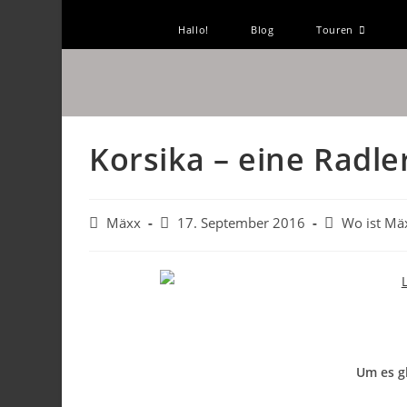
Hallo!
Blog
Touren
Korsika – eine Radl
Mäxx
17. September 2016
Wo ist Mä
Um es g