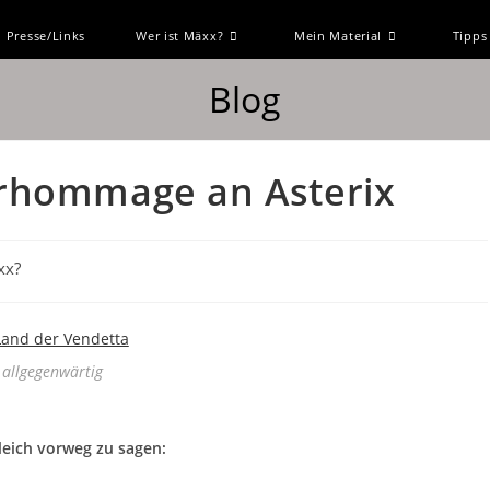
Presse/Links
Wer ist Mäxx?
Mein Material
Tipps
Blog
erhommage an Asterix
xx?
allgegenwärtig
leich vorweg zu sagen: