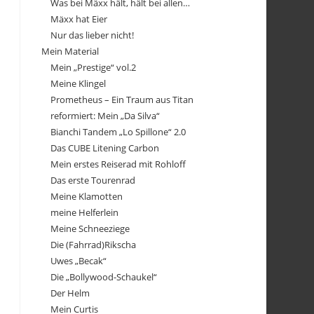
Was bei Mäxx hält, hält bei allen…
Mäxx hat Eier
Nur das lieber nicht!
Mein Material
Mein „Prestige“ vol.2
Meine Klingel
Prometheus – Ein Traum aus Titan
reformiert: Mein „Da Silva“
Bianchi Tandem „Lo Spillone“ 2.0
Das CUBE Litening Carbon
Mein erstes Reiserad mit Rohloff
Das erste Tourenrad
Meine Klamotten
meine Helferlein
Meine Schneeziege
Die (Fahrrad)Rikscha
Uwes „Becak“
Die „Bollywood-Schaukel“
Der Helm
Mein Curtis