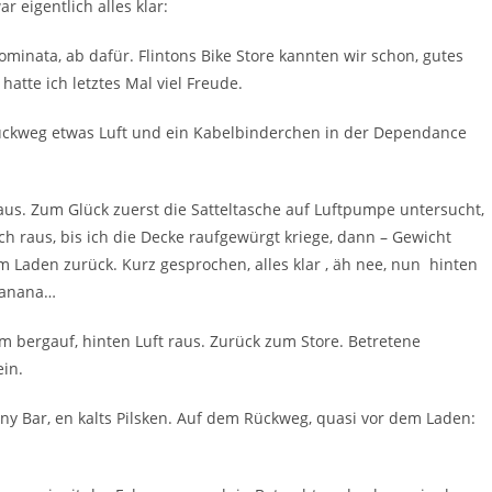
r eigentlich alles klar:
minata, ab dafür. Flintons Bike Store kannten wir schon, gutes
hatte ich letztes Mal viel Freude.
Rückweg etwas Luft und ein Kabelbinderchen in der Dependance
us. Zum Glück zuerst die Satteltasche auf Luftpumpe untersucht,
ch raus, bis ich die Decke raufgewürgt kriege, dann – Gewicht
m Laden zurück. Kurz gesprochen, alles klar , äh nee, nun hinten
 manana…
 bergauf, hinten Luft raus. Zurück zum Store. Betretene
ein.
iny Bar, en kalts Pilsken. Auf dem Rückweg, quasi vor dem Laden: