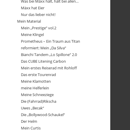
Was bei Mäxx hält, hält bei allen…
Mäxx hat Eier
Nur das lieber nicht!
Mein Material
Mein „Prestige“ vol.2
Meine Klingel
Prometheus – Ein Traum aus Titan
reformiert: Mein „Da Silva“
Bianchi Tandem „Lo Spillone“ 2.0
Das CUBE Litening Carbon
Mein erstes Reiserad mit Rohloff
Das erste Tourenrad
Meine Klamotten
meine Helferlein
Meine Schneeziege
Die (Fahrrad)Rikscha
Uwes „Becak“
Die „Bollywood-Schaukel“
Der Helm
Mein Curtis