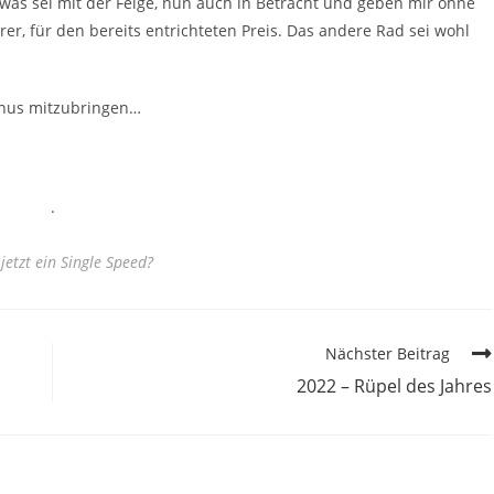
twas sei mit der Felge, nun auch in Betracht und geben mir ohne
rer, für den bereits entrichteten Preis. Das andere Rad sei wohl
annus mitzubringen…
.
 jetzt ein Single Speed?
Nächster Beitrag
2022 – Rüpel des Jahres