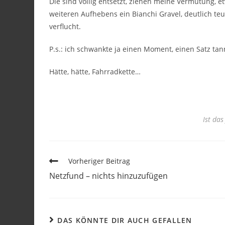
Die sind völlig entsetzt, ziehen meine Vermutung, e
weiteren Aufhebens ein Bianchi Gravel, deutlich teu
verflucht.
P.s.: ich schwankte ja einen Moment, einen Satz t
Hätte, hätte, Fahrradkette…
Ist das
Vorheriger Beitrag
Netzfund – nichts hinzuzufügen
DAS KÖNNTE DIR AUCH GEFALLEN