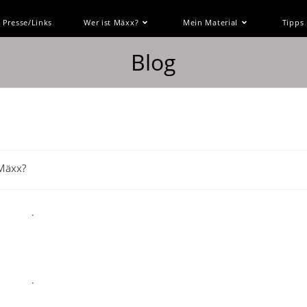
Presse/Links
Wer ist Mäxx?
Mein Material
Tipps
Blog
 Mäxx?
.
.