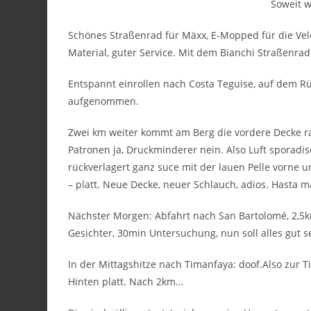
Soweit wa
Schönes Straßenrad für Mäxx, E-Mopped für die Velo
Material, guter Service. Mit dem Bianchi Straßenrad 
Entspannt einrollen nach Costa Teguise, auf dem 
aufgenommen.
Zwei km weiter kommt am Berg die vordere Decke ra
Patronen ja, Druckminderer nein. Also Luft sporadis
rückverlagert ganz suce mit der lauen Pelle vorne u
– platt. Neue Decke, neuer Schlauch, adios. Hasta
Nächster Morgen: Abfahrt nach San Bartolomé, 2,5km
Gesichter, 30min Untersuchung, nun soll alles gut s
In der Mittagshitze nach Timanfaya: doof.Also zur T
Hinten platt. Nach 2km…