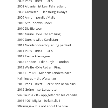
2007 Paris – Brest – Paris
2008 Albanien ist kein Fahrradland
2008 Garmisch – Flensburg sixdays
2009 Annum perdidi/Malle
2010 A tour down under
2010 Die Biertour
2010 Grüne Hölle Rad am Ring
2010 Durchs wilde Kurdistan
2011 Grönlanddurchquerung per Rad
2011 Paris – Brest – Paris
2012 Fleche Allemagne
2013 London – Edinburgh – London
2013 Weiße Hölle Rad am Ring
2015 Euro R1 – Mit dem Tandem nach
Kaliningrad – äh, Warschau
2015 Paris – Brest – Paris : rien ne va plus!
2015 Grüne Insel Lanzarote –
Via Claudia 2.0 – App gefahren bis Venedig
2016 1001 Miglia – bella Italia !
999 miglia – It´s not about the bike