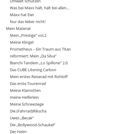
Umwelt schützen
Was bei Mäxx hält, hält bei allen…
Mäxx hat Eier
Nur das lieber nicht!
Mein Material
Mein „Prestige“ vol.2
Meine Klingel
Prometheus – Ein Traum aus Titan
reformiert: Mein „Da Silva“
Bianchi Tandem „Lo Spillone“ 2.0
Das CUBE Litening Carbon
Mein erstes Reiserad mit Rohloff
Das erste Tourenrad
Meine Klamotten
meine Helferlein
Meine Schneeziege
Die (Fahrrad)Rikscha
Uwes „Becak“
Die „Bollywood-Schaukel“
Der Helm