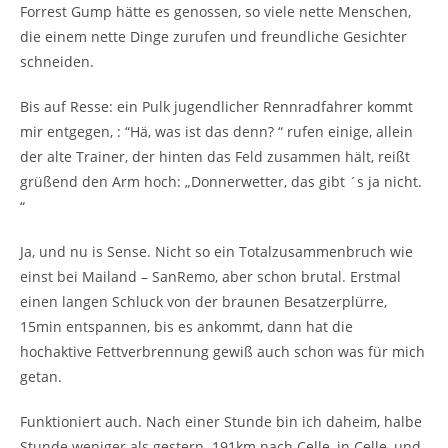
Forrest Gump hätte es genossen, so viele nette Menschen,
die einem nette Dinge zurufen und freundliche Gesichter
schneiden.
Bis auf Resse: ein Pulk jugendlicher Rennradfahrer kommt
mir entgegen, : “Hä, was ist das denn? “ rufen einige, allein
der alte Trainer, der hinten das Feld zusammen hält, reißt
grüßend den Arm hoch: „Donnerwetter, das gibt ´s ja nicht.
“
Ja, und nu is Sense. Nicht so ein Totalzusammenbruch wie
einst bei Mailand – SanRemo, aber schon brutal. Erstmal
einen langen Schluck von der braunen Besatzerplürre,
15min entspannen, bis es ankommt, dann hat die
hochaktive Fettverbrennung gewiß auch schon was für mich
getan.
Funktioniert auch. Nach einer Stunde bin ich daheim, halbe
Stunde weniger als gestern. 191km nach Celle, in Celle, und