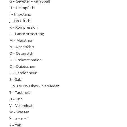
G – Gewitter – kein Spaß
H – Helmpflicht
I – Impotenz
J – Jan Ullrich
K – Kompression
L – Lance Armstrong
M – Marathon
N – Nachtfahrt
O – Österreich
P – Prokrastination
Q – Quietschen
R – Randonneur
S – Salz
STEVENS Bikes – nie wieder!
T – Taubheit
U – Urin
V – Velominati
W – Wasser
X – x = n + 1
Y – Yak