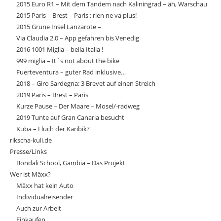
2015 Euro R1 – Mit dem Tandem nach Kaliningrad – äh, Warschau
2015 Paris – Brest – Paris : rien ne va plus!
2015 Grüne Insel Lanzarote –
Via Claudia 2.0 – App gefahren bis Venedig
2016 1001 Miglia – bella Italia !
999 miglia – It´s not about the bike
Fuerteventura – guter Rad inklusive…
2018 – Giro Sardegna: 3 Brevet auf einen Streich
2019 Paris – Brest – Paris
Kurze Pause – Der Maare – Mosel/-radweg
2019 Tunte auf Gran Canaria besucht
Kuba – Fluch der Karibik?
rikscha-kuli.de
Presse/Links
Bondali School, Gambia – Das Projekt
Wer ist Mäxx?
Mäxx hat kein Auto
Individualreisender
Auch zur Arbeit
Einkaufen…